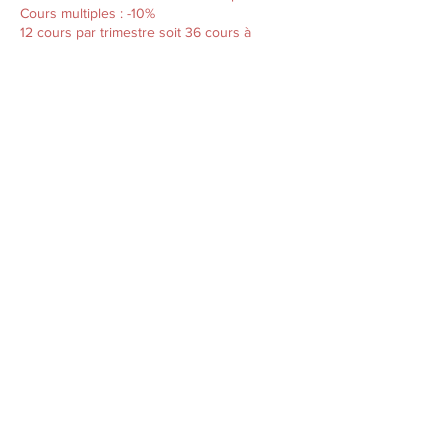
Cours multiples : -10%
12 cours par trimestre soit 36 cours à
l'année.
Rentrée :
2eme semaine de Septembre 2026
Pour plus d'informations :
veuillez svp contacter chaque professeur
pour son cours
Julie Eugène
julie.eugene.scola@outlook.fr
06.62.87.24.39
julieeugene.ultra-book.com
Samuel Auréa
atelier.samuel.aurea@gmail.com
06.81.86.17.00
(veuillez privilégier les sms aux mails svp)