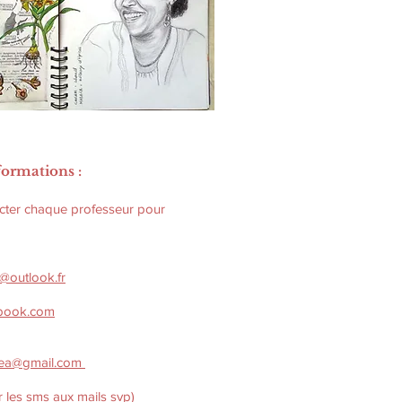
formations :
acter chaque professeur pour
a@outlook.fr
a-book.com
urea@gmail.com
ier les sms aux mails svp)