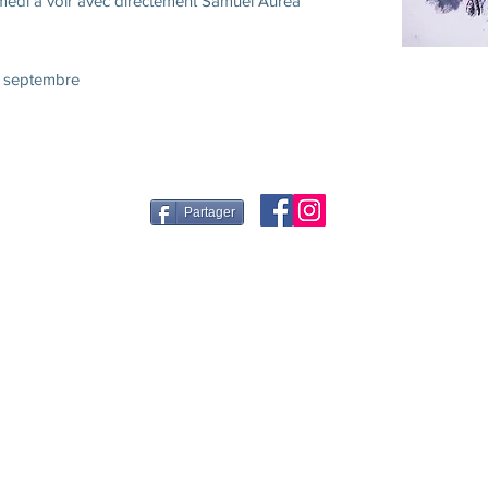
amedi à voir avec directement Samuel Auréa
e septembre
Partager