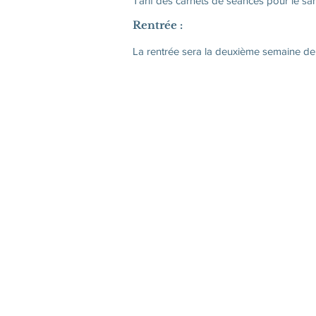
Tarif des carnets de séances pour le s
Rentrée :
La rentrée sera la deuxième semaine d