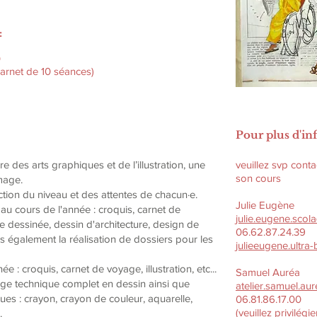
:
0
arnet de 10 séances)
Pour plus d'in
des arts graphiques et de l’illustration, une
veuillez svp cont
son cours
mage.
tion du niveau et des attentes de chacun·e.
Julie Eugène
au cours de l'année : croquis, carnet de
julie.eugene.scol
nde dessinée, dessin d'architecture, design de
06.62.87.24.39
galement la réalisation de dossiers pour les
julieeugene.ultr
: croquis, carnet de voyage, illustration, etc...
Samuel Auréa
ge technique complet en dessin ainsi que
atelier.samuel.a
ues : crayon, crayon de couleur, aquarelle,
06.81.86.17.00
(veuillez privilég
.